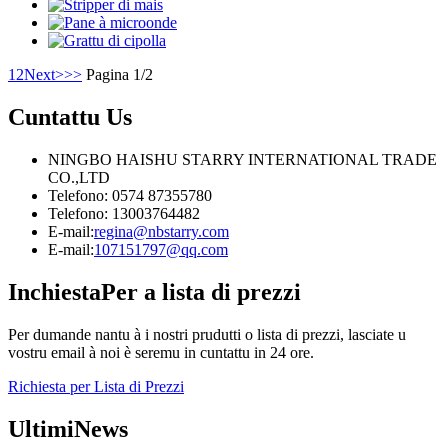
1
2
Next>
>>
Pagina 1/2
Cuntattu
Us
NINGBO HAISHU STARRY INTERNATIONAL TRADE
CO.,LTD
Telefono: 0574 87355780
Telefono: 13003764482
E-mail:
regina@nbstarry.com
E-mail:
107151797@qq.com
Inchiesta
Per a lista di prezzi
Per dumande nantu à i nostri prudutti o lista di prezzi, lasciate u
vostru email à noi è seremu in cuntattu in 24 ore.
Richiesta per Lista di Prezzi
Ultimi
News