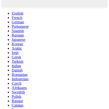
English
French
German
Portuguese
Spanish
Russian
Japanese
Korean
Arabic
Irish
Greek
Turkish
Italian
Danish
Romanian
Indonesian
Czech
Afrikaans
Swedish
Polish
Basque
Catalan