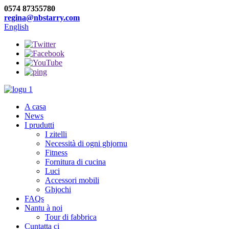
0574 87355780
regina@nbstarry.com
English
A casa
News
I prudutti
I zitelli
Necessità di ogni ghjornu
Fitness
Fornitura di cucina
Luci
Accessori mobili
Ghjochi
FAQs
Nantu à noi
Tour di fabbrica
Cuntatta ci