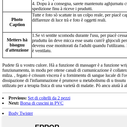
4. Dopu à a consegna, sarete mantenutu aghjurnatu cù
spedizione finu à riceve i prudutti.
Tutte e foto sò scattate in un colpo reale, per piacè c
Photo
diffarenze di luce trà e foto è oggetti reali.
Caption
1.Se vi sentite scomodu durante l'usu, per piacè cessa
Metters hà
pruduttu ùn deve micca esse usatu cum'è ghjoculi per i z
bisognu
devenu esse monitorati da l'adulti quandu l'utilizanu.
d'attenzione
è ventilatu.
Pudete fà u vostru culore. Hà a funzione di massager è a funzione wri
funziunamentu, in modu per ottene canali di cumunicazione è collaterali
milza. , fegato è crissum viscera è u fornimentu di sangue lucale di l'
dissipazione di l'infiammazione è prumove u metabolismu di u tissutu ar
utilizatu per a terapia fisica di una varietà di malatie. Pò ancu aiutà à al
Previous:
Set di coltelli da 2 pezzi
Next:
Borsa di cuscini in PVC
Body Twister