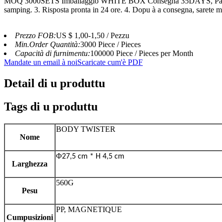
MOQ 3000SETS Imballaggio WHITE BOX Consegna 35DAYS, Pag
samping. 3. Risposta pronta in 24 ore. 4. Dopu à a consegna, sarete ma
Prezzo FOB:
US $ 1,00-1,50 / Pezzu
Min.Order Quantità:
3000 Piece / Pieces
Capacità di furnimentu:
100000 Piece / Pieces per Month
Mandate un email à noi
Scaricate cum'è PDF
Detail di u produttu
Tags di u produttu
BODY TWISTER
Nome
Φ
27,5 cm * H 4,5 cm
Larghezza
560G
Pesu
PP, MAGNETIQUE
Cumpusizioni