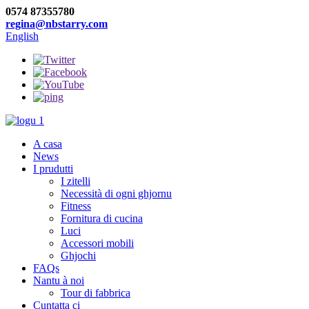
0574 87355780
regina@nbstarry.com
English
A casa
News
I prudutti
I zitelli
Necessità di ogni ghjornu
Fitness
Fornitura di cucina
Luci
Accessori mobili
Ghjochi
FAQs
Nantu à noi
Tour di fabbrica
Cuntatta ci