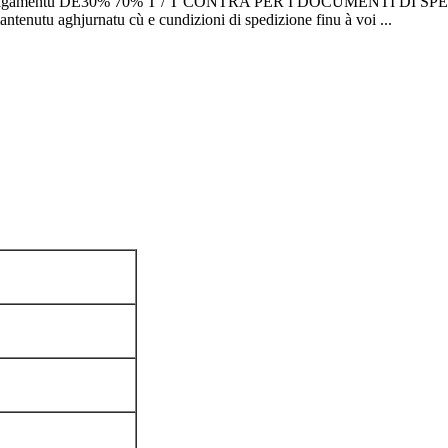
amentu DE30% 70% T / T CONTRA PER I DOCUMENTI DI SPEDIZI
ntenutu aghjurnatu cù e cundizioni di spedizione finu à voi ...