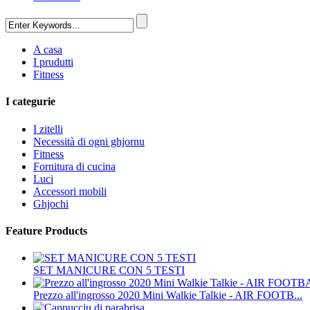
A casa
I prudutti
Fitness
I categurie
I zitelli
Necessità di ogni ghjornu
Fitness
Fornitura di cucina
Luci
Accessori mobili
Ghjochi
Feature Products
SET MANICURE CON 5 TESTI
Prezzo all'ingrosso 2020 Mini Walkie Talkie - AIR FOOTB...