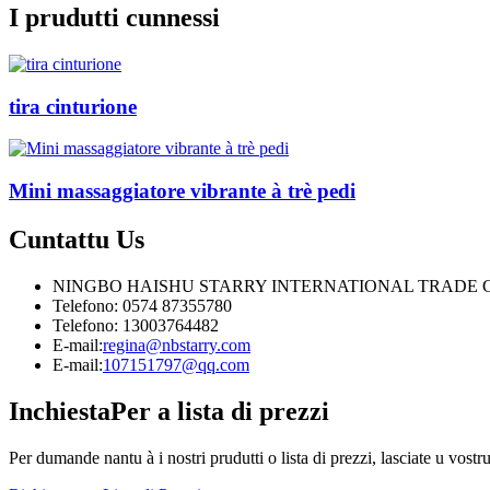
I prudutti cunnessi
tira cinturione
Mini massaggiatore vibrante à trè pedi
Cuntattu
Us
NINGBO HAISHU STARRY INTERNATIONAL TRADE C
Telefono: 0574 87355780
Telefono: 13003764482
E-mail:
regina@nbstarry.com
E-mail:
107151797@qq.com
Inchiesta
Per a lista di prezzi
Per dumande nantu à i nostri prudutti o lista di prezzi, lasciate u vostr