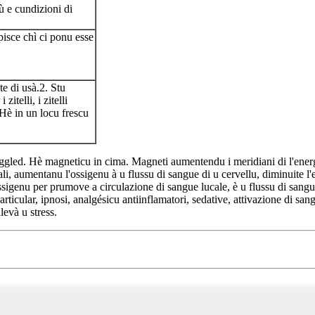
 e cundizioni di
apisce chì ci ponu esse
te di usà.2. Stu
itelli, i zitelli
 Hè in un locu frescu
ggled. Hè magneticu in cima. Magneti aumentendu i meridiani di l'energ
, aumentanu l'ossigenu à u flussu di sangue di u cervellu, diminuite l'e
ossigenu per prumove a circulazione di sangue lucale, è u flussu di sang
ticular, ipnosi, analgésicu antiinflamatori, sedative, attivazione di san
levà u stress.