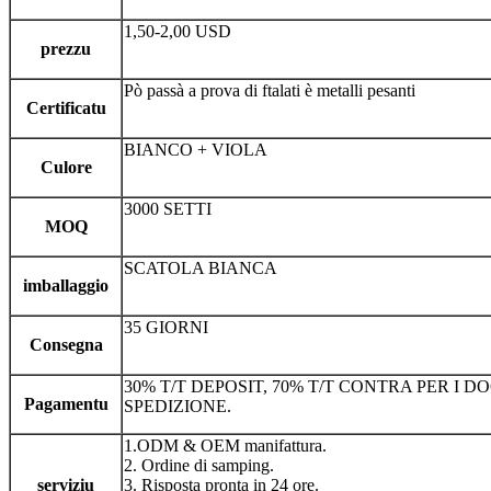
1,50-2,00 USD
prezzu
Pò passà a prova di ftalati è metalli pesanti
Certificatu
BIANCO + VIOLA
Culore
3000 SETTI
MOQ
SCATOLA BIANCA
imballaggio
35 GIORNI
Consegna
30% T/T DEPOSIT, 70% T/T CONTRA PER I D
Pagamentu
SPEDIZIONE.
1.ODM & OEM manifattura.
2. Ordine di samping.
serviziu
3. Risposta pronta in 24 ore.